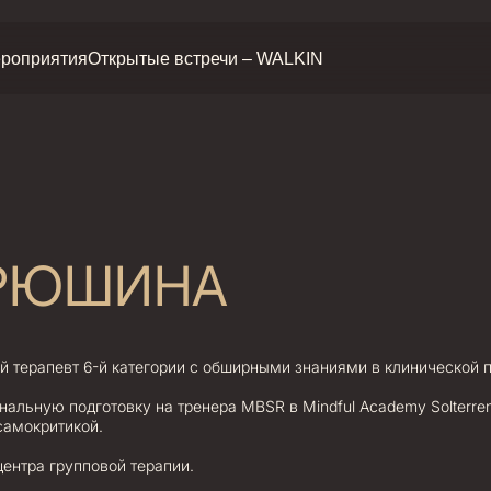
роприятия
Открытые встречи – WALKIN
АРЮШИНА
 терапевт 6-й категории с обширными знаниями в клинической п
альную подготовку на тренера MBSR в Mindful Academy Solterren
самокритикой.
ентра групповой терапии.