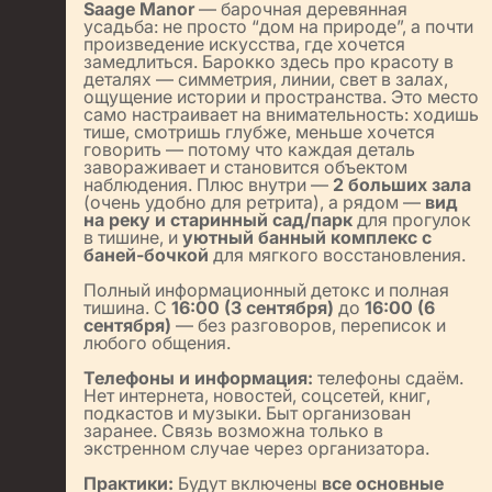
Saage Manor
— барочная деревянная
усадьба: не просто “дом на природе”, а почти
произведение искусства, где хочется
замедлиться. Барокко здесь про красоту в
деталях — симметрия, линии, свет в залах,
ощущение истории и пространства. Это место
само настраивает на внимательность: ходишь
тише, смотришь глубже, меньше хочется
говорить — потому что каждая деталь
завораживает и становится объектом
наблюдения. Плюс внутри —
2 больших зала
(очень удобно для ретрита), а рядом —
вид
на реку и старинный сад/парк
для прогулок
в тишине, и
уютный банный комплекс с
баней-бочкой
для мягкого восстановления.
Полный информационный детокс и полная
тишина.
С
16:00 (3 сентября)
до
16:00 (6
сентября)
— без разговоров, переписок и
любого общения.
Телефоны и информация:
телефоны сдаём.
Нет интернета, новостей, соцсетей, книг,
подкастов и музыки.
Быт организован
заранее. Связь возможна только в
экстренном случае через организатора.
Практики:
Будут включены
все основные