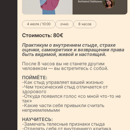
4 июля / 10:00
очно
8 часов
Стоимость:
80
€
Практикум о внутреннем стыде, страхе
оценки, самокритике и возвращении права
быть видимой, живой и настоящей.
После 8 часов вы не станете другим
человеком — вы встретитесь с собой.
ПОЙМЁТЕ:
-Как стыд управляет вашей жизнью
-Чем токсический стыд отличается от
здорового
-Откуда появился голос «со мной что-то не
так»
-Какие части себя привыкли считать
неприемлемыми
НАУЧИТЕСЬ:
-Замечать телесные признаки стыда
-Отделять себя от внутреннего критика